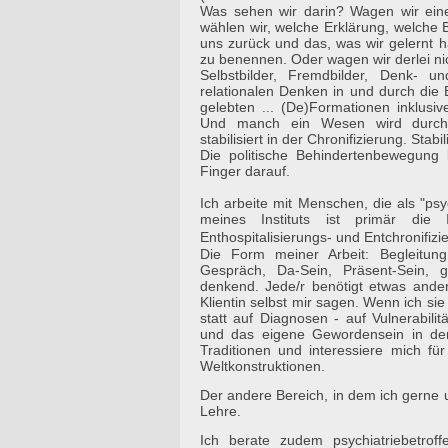
Was sehen wir darin? Wagen wir ei
wählen wir, welche Erklärung, welche
uns zurück und das, was wir gelernt 
zu benennen. Oder wagen wir derlei nic
Selbstbilder, Fremdbilder, Denk- 
relationalen Denken in und durch die 
gelebten ... (De)Formationen inklusive
Und manch ein Wesen wird durch 
stabilisiert in der Chronifizierung. Stabil
Die politische Behindertenbewegung 
Finger darauf.
Ich arbeite mit Menschen, die als "psy
meines Instituts ist primär die
Enthospitalisierungs- und Entchronifi
Die Form meiner Arbeit: Begleitung 
Gespräch, Da-Sein, Präsent-Sein, gan
denkend. Jede/r benötigt etwas ander
Klientin selbst mir sagen. Wenn ich sie
statt auf Diagnosen - auf Vulnerabilitä
und das eigene Gewordensein in de
Traditionen und interessiere mich fü
Weltkonstruktionen.
Der andere Bereich, in dem ich gerne u
Lehre.
Ich berate zudem psychiatriebetro