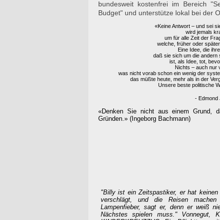
bundesweit kostenfrei im Bereich "S
Budget" und unterstütze lokal bei der
«Keine Antwort – und sei s
wird jemals kra
um für alle Zeit der Fr
welche, früher oder später,
Eine Idee, die ihre
daß sie sich um die andern
ist, als Idee, tot, be
Nichts – auch nur 
was nicht vorab schon ein wenig der syste
das müßte heute, mehr als in der Ver
Unsere beste politische Wa
- Edmond 
«
Denken Sie nicht aus einem Grund, da
Gründen.» (Ingeborg Bachmann)
"Billy ist ein Zeitspastiker, er hat kein
verschlägt, und die Reisen machen 
Lampenfieber, sagt er, denn er weiß ni
Nächstes spielen muss." Vonnegut,