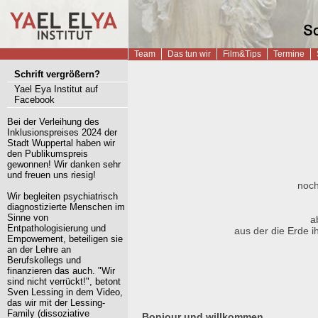
Startseite
Team
Das tun wir
Film&Tips
Termine
Schrift vergrößern?
Yael Eya Institut auf
Facebook
Bei der Verleihung des
Inklusionspreises 2024 der
Stadt Wuppertal haben wir
den Publikumspreis
gewonnen! Wir danken sehr
und freuen uns riesig!
noch
Wir begleiten psychiatrisch
diagnostizierte Menschen im
Sinne von
a
Entpathologisierung und
aus der die Erde i
Empowement, beteiligen sie
an der Lehre an
Berufskollegs und
finanzieren das auch. "Wir
sind nicht verrückt!", betont
Sven Lessing in dem Video,
das wir mit der Lessing-
Family (dissoziative
Bonjour und willkommen,