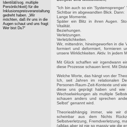
Identität/sog. multiple
Persönlichkeit) für die
"Ich bin auch so ein 'Systemsprenger' 
Inklusionspreisveranstaltung
Sichtbar im abgewandten Blick. Dann: S
gedreht haben. „Wir
Lange Momente.
möchten, daß ihr uns in die
Später ein Blitz in ihren Augen. Sto
Augen schaut und uns fragt:
Vitalität.
Wer bist Du?“
Beziehungen.
Verletzungen.
Verletzlichkeiten.
Wir, mittendrin, hineingeworfen in die 
formiert und deformiert, formieren 
unsere Wirklichkeiten. Aktiv. In jedem
Mit Glück schaffen wir irgendwann ei
diese Prozesse schauen lernt. Mit Dist
Welche Worte, das hängt von der Theor
Ich, seit Jahren im relationalen D
Personen-Raum-Zeit-Kontexte und wie w
diese uns geprägt haben und wie w
Wechselwirkungen als multiple Selbs
schauen anders und sprechen ander
Selbst“ genannt wird.
Theorieabhängig immer, wie wir d
scheinbar aus dem Nichts Rückz
Selbstverletzung, Fremdverletzung, 
(alldas aber ist nie so massiv wie die 