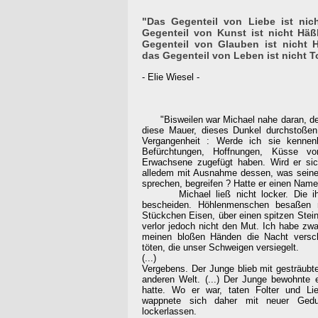
"Das Gegenteil von Liebe ist nich
Gegenteil von Kunst ist nicht Häßli
Gegenteil von Glauben ist nicht Hä
das Gegenteil von Leben ist nicht To
- Elie Wiesel -
"Bisweilen war Michael nahe daran, den 
diese Mauer, dieses Dunkel durchstoße
Vergangenheit : Werde ich sie kennen
Befürchtungen, Hoffnungen, Küsse v
Erwachsene zugefügt haben. Wird er sic
alledem mit Ausnahme dessen, was seine 
sprechen, begreifen ? Hatte er einen Name
Michael ließ nicht locker. Die ihm 
bescheiden. Höhlenmenschen besaßen m
Stückchen Eisen, über einen spitzen Stei
verlor jedoch nicht den Mut. Ich habe zw
meinen bloßen Händen die Nacht versc
töten, die unser Schweigen versiegelt.
(...)
Vergebens. Der Junge blieb mit gesträubt
anderen Welt. (...) Der Junge bewohnte
hatte. Wo er war, taten Folter und L
wappnete sich daher mit neuer Gedu
lockerlassen.