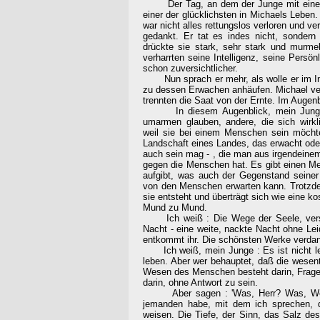
Der Tag, an dem der Junge mit einemma
einer der glücklichsten in Michaels Leben.
war nicht alles rettungslos verloren und ve
gedankt. Er tat es indes nicht, sonder
drückte sie stark, sehr stark und murmel
verharrten seine Intelligenz, seine Persö
schon zuversichtlicher.
Nun sprach er mehr, als wolle er im In
zu dessen Erwachen anhäufen. Michael ver
trennten die Saat von der Ernte. Im Augenb
In diesem Augenblick, mein Junge, g
umarmen glauben, andere, die sich wirkl
weil sie bei einem Menschen sein möchten
Landschaft eines Landes, das erwacht oder
auch sein mag - , die man aus irgendeinem
gegen die Menschen hat. Es gibt einen M
aufgibt, was auch der Gegenstand seiner
von den Menschen erwarten kann. Trotzdem 
sie entsteht und überträgt sich wie eine 
Mund zu Mund.
Ich weiß : Die Wege der Seele, versch
Nacht - eine weite, nackte Nacht ohne Lei
entkommt ihr. Die schönsten Werke verdan
Ich weiß, mein Junge : Es ist nicht lei
leben. Aber wer behauptet, daß die wesent
Wesen des Menschen besteht darin, Frage
darin, ohne Antwort zu sein.
Aber sagen : 'Was, Herr? Was, Welt?
jemanden habe, mit dem ich sprechen, d
weisen. Die Tiefe, der Sinn, das Salz de