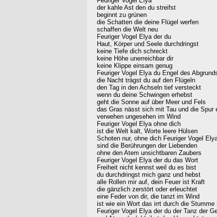
Feuriger Vogel Elya
der kahle Ast den du streifst
beginnt zu grünen
die Schatten die deine Flügel werfen
schaffen die Welt neu
Feuriger Vogel Elya der du
Haut, Körper und Seele durchdringst
keine Tiefe dich schreckt
keine Höhe unerreichbar dir
keine Klippe einsam genug
Feuriger Vogel Elya du Engel des Abgrund
die Nacht trägst du auf den Flügeln
den Tag in den Achseln tief versteckt
wenn du deine Schwingen erhebst
geht die Sonne auf über Meer und Fels
das Gras nässt sich mit Tau und die Spur 
verwehen ungesehen im Wind
Feuriger Vogel Elya ohne dich
ist die Welt kalt, Worte leere Hülsen
Schoten nur, ohne dich Feuriger Vogel Ely
sind die Berührungen der Liebenden
ohne den Atem unsichtbaren Zaubers
Feuriger Vogel Elya der du das Wort
Freiheit nicht kennst weil du es bist
du durchdringst mich ganz und hebst
alle Rollen mir auf, dein Feuer ist Kraft
die gänzlich zerstört oder erleuchtet
eine Feder von dir, die tanzt im Wind
ist wie ein Wort das irrt durch die Stumme
Feuriger Vogel Elya der du der Tanz der Ge