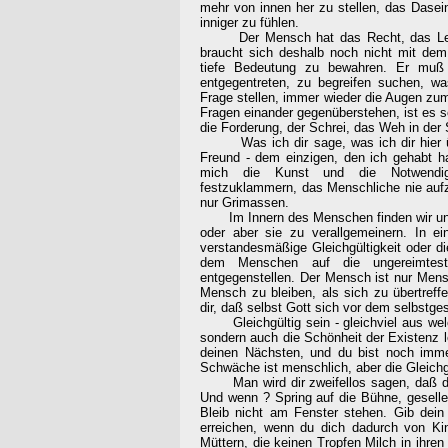
mehr von innen her zu stellen, das Dase
inniger zu fühlen.
Der Mensch hat das Recht, das Leben,
braucht sich deshalb noch nicht mit de
tiefe Bedeutung zu bewahren. Er muß
entgegentreten, zu begreifen suchen, w
Frage stellen, immer wieder die Augen z
Fragen einander gegenüberstehen, ist es sc
die Forderung, der Schrei, das Weh in der 
Was ich dir sage, was ich dir hier üb
Freund - dem einzigen, den ich gehabt ha
mich die Kunst und die Notwendig
festzuklammern, das Menschliche nie aufz
nur Grimassen.
Im Innern des Menschen finden wir unser
oder aber sie zu verallgemeinern. In ei
verstandesmäßige Gleichgültigkeit oder di
dem Menschen auf die ungereimtest
entgegenstellen. Der Mensch ist nur Mens
Mensch zu bleiben, als sich zu übertreff
dir, daß selbst Gott sich vor dem selbstge
Gleichgültig sein - gleichviel aus welch
sondern auch die Schönheit der Existenz l
deinen Nächsten, und du bist noch imm
Schwäche ist menschlich, aber die Gleichgül
Man wird dir zweifellos sagen, daß die 
Und wenn ? Spring auf die Bühne, geselle
Bleib nicht am Fenster stehen. Gib dein
erreichen, wenn du dich dadurch von Kin
Müttern, die keinen Tropfen Milch in ihre