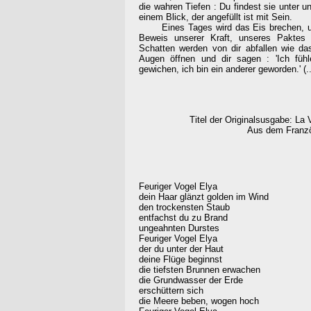
die wahren Tiefen : Du findest sie unter un
einem Blick, der angefüllt ist mit Sein.
Eines Tages wird das Eis brechen, und 
Beweis unserer Kraft, unseres Paktes 
Schatten werden von dir abfallen wie da
Augen öffnen und dir sagen : 'Ich füh
gewichen, ich bin ein anderer geworden.' (.
Titel der Originalsusgabe: La 
Aus dem Franzö
Feuriger Vogel Elya
dein Haar glänzt golden im Wind
den trockensten Staub
entfachst du zu Brand
ungeahnten Durstes
Feuriger Vogel Elya
der du unter der Haut
deine Flüge beginnst
die tiefsten Brunnen erwachen
die Grundwasser der Erde
erschüttern sich
die Meere beben, wogen hoch