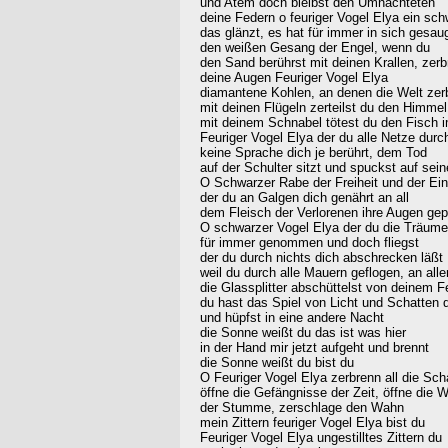
und Atem doch bleibst den Umnachteten
deine Federn o feuriger Vogel Elya ein sc
das glänzt, es hat für immer in sich gesau
den weißen Gesang der Engel, wenn du
den Sand berührst mit deinen Krallen, zerb
deine Augen Feuriger Vogel Elya
diamantene Kohlen, an denen die Welt zer
mit deinen Flügeln zerteilst du den Himmel
mit deinem Schnabel tötest du den Fisch i
Feuriger Vogel Elya der du alle Netze durch
keine Sprache dich je berührt, dem Tod
auf der Schulter sitzt und spuckst auf sein
O Schwarzer Rabe der Freiheit und der Ei
der du an Galgen dich genährt an all
dem Fleisch der Verlorenen ihre Augen gep
O schwarzer Vogel Elya der du die Träume
für immer genommen und doch fliegst
der du durch nichts dich abschrecken läßt
weil du durch alle Mauern geflogen, an all
die Glassplitter abschüttelst von deinem F
du hast das Spiel von Licht und Schatten
und hüpfst in eine andere Nacht
die Sonne weißt du das ist was hier
in der Hand mir jetzt aufgeht und brennt
die Sonne weißt du bist du
O Feuriger Vogel Elya zerbrenn all die Sch
öffne die Gefängnisse der Zeit, öffne die 
der Stumme, zerschlage den Wahn
mein Zittern feuriger Vogel Elya bist du
Feuriger Vogel Elya ungestilltes Zittern du