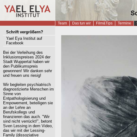
Startseite
Team
Das tun wir
Film&Tips
Termine
Schrift vergrößern?
Yael Eya Institut auf
Facebook
Bei der Verleihung des
Inklusionspreises 2024 der
Stadt Wuppertal haben wir
den Publikumspreis
gewonnen! Wir danken sehr
und freuen uns riesig!
Wir begleiten psychiatrisch
diagnostizierte Menschen im
Sinne von
Entpathologisierung und
Empowement, beteiligen sie
an der Lehre an
Berufskollegs und
finanzieren das auch. "Wir
sind nicht verrückt!", betont
Sven Lessing in dem Video,
das wir mit der Lessing-
Family (dissoziative