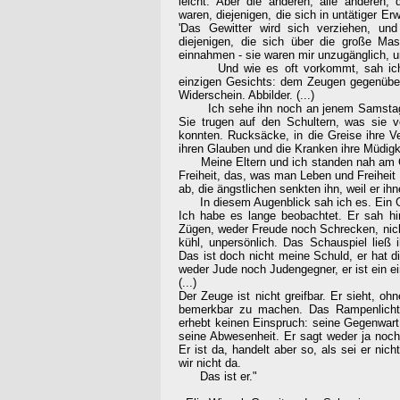
leicht. Aber die anderen, alle anderen,
waren, diejenigen, die sich in untätiger Er
'Das Gewitter wird sich verziehen, un
diejenigen, die sich über die große Ma
einnahmen - sie waren mir unzugänglich, u
Und wie es oft vorkommt, sah ich al
einzigen Gesichts: dem Zeugen gegenüber
Widerschein. Abbilder. (...)
Ich sehe ihn noch an jenem Samstag. D
Sie trugen auf den Schultern, was sie 
konnten. Rucksäcke, in die Greise ihre Ve
ihren Glauben und die Kranken ihre Müdigke
Meine Eltern und ich standen nah am Git
Freiheit, das, was man Leben und Freiheit
ab, die ängstlichen senkten ihn, weil er i
In diesem Augenblick sah ich es. Ein Ges
Ich habe es lange beobachtet. Er sah hin
Zügen, weder Freude noch Schrecken, nich
kühl, unpersönlich. Das Schauspiel ließ 
Das ist doch nicht meine Schuld, er hat di
weder Jude noch Judengegner, er ist ein e
(...)
Der Zeuge ist nicht greifbar. Er sieht, o
bemerkbar zu machen. Das Rampenlicht sc
erhebt keinen Einspruch: seine Gegenwart 
seine Abwesenheit. Er sagt weder ja noch n
Er ist da, handelt aber so, als sei er nic
wir nicht da.
Das ist er."